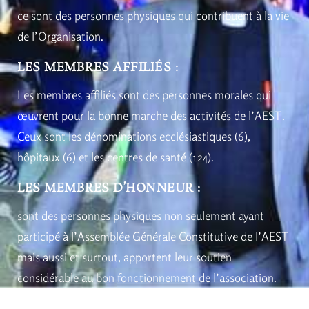
ce sont des personnes physiques qui contribuent à la vie
de l’Organisation.
LES MEMBRES AFFILIÉS :
Les membres affiliés sont des personnes morales qui
œuvrent pour la bonne marche des activités de l’AEST.
Ceux sont les dénominations ecclésiastiques (6),
hôpitaux (6) et les centres de santé (124).
LES MEMBRES D’HONNEUR :
sont des personnes physiques non seulement ayant
participé à l’Assemblée Générale Constitutive de l’AEST
mais aussi et surtout, apportent leur soutien
considérable au bon fonctionnement de l’association.