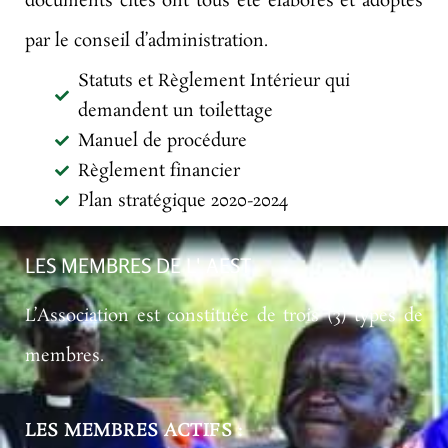
documents cités ont tous été élaborés et adoptés
par le conseil d’administration.
Statuts et Règlement Intérieur qui
demandent un toilettage
Manuel de procédure
Règlement financier
Plan stratégique 2020-2024
LES MEMBRES DE L' AEST
L’Association est constituée de trois (3) types de
membres.
LES MEMBRES ACTIFS :